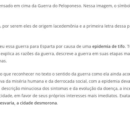
 pensado em cima da Guerra do Peloponeso. Nessa imagem, o símbo
 por serem eles de origem lacedemônia e a primeira letra dessa p
rdeu essa guerra para Esparta por causa de uma
epidemia de tifo
. 
r explica as razões da guerra, descreve a guerra em suas etapas ma
nas.
o que reconhecer no texto o sentido da guerra como ela ainda acon
tiva da miséria humana e da derrocada social, com a epidemia dev
 descrição minuciosa dos sintomas e da evolução da doença, a inc
idade, em favor de seus próprios interesses mais imediatos. Exa
esvaria, a cidade desmorona
.