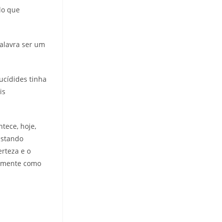
lo que
alavra ser um
Tucídides tinha
is
tece, hoje,
astando
erteza e o
tamente como