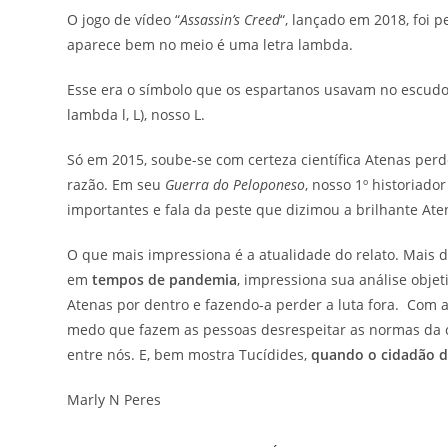
O jogo de vídeo “
Assassin’s Creed
“, lançado em 2018, foi
aparece bem no meio é uma letra lambda.
Esse era o símbolo que os espartanos usavam no escudo,
lambda l, L), nosso L.
Só em 2015, soube-se com certeza científica Atenas pe
razão. Em seu
Guerra do Peloponeso
, nosso 1º historiado
importantes e fala da peste que dizimou a brilhante Ate
O que mais impressiona é a atualidade do relato. Mais d
em
tempos de pandemia
, impressiona sua análise obje
Atenas por dentro e fazendo-a perder a luta fora. Com a
medo que fazem as pessoas desrespeitar as normas da c
entre nós. E, bem mostra Tucídides,
quando o cidadão d
Marly N Peres