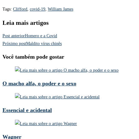
Tags
:
Clifford
,
covid-19
,
William James
Leia mais artigos
Post anterior
Homero e a Covid
Próximo post
Maldito vírus chinês
Você também pode gostar
O macho alfa, o poder e o sexo
Essencial e acidental
Wagner