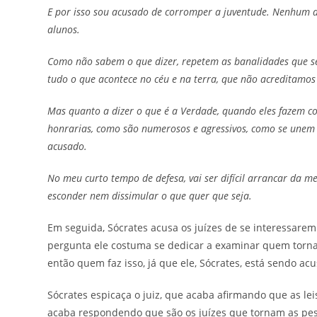
E por isso sou acusado de corromper a juventude. Nenhum d
alunos.
Como não sabem o que dizer, repetem as banalidades que se 
tudo o que acontece no céu e na terra, que não acreditamo
Mas quanto a dizer o que é a Verdade, quando eles fazem c
honrarias, como são numerosos e agressivos, como se unem e
acusado.
No meu curto tempo de defesa, vai ser difícil arrancar da m
esconder nem dissimular o que quer que seja.
Em seguida, Sócrates acusa os juízes de se interessarem
pergunta ele costuma se dedicar a examinar quem torna a
então quem faz isso, já que ele, Sócrates, está sendo acu
Sócrates espicaça o juiz, que acaba afirmando que as le
acaba respondendo que são os juízes que tornam as pe