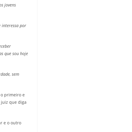
os jovens
 interessa por
eceber
as que sou hoje
erdade, sem
 o primeiro e
 juiz que diga
r e o outro