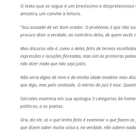
O texto que se segue é um brevíssimo e despretensioso
amostra, um convite à leitura.
“Sou acusado de ser bom orador. O problema, é que não sou
procuro dizer a verdade, ao contrário deles, de quem vocês
Meu discurso não é, como o deles, feito de termos escolhid
expressões e locuções floreadas, mas sim as primeiras palav
não dizer nada que não seja justo.
Não seria digno de mim e da minha idade modelar meu discu
que digo, mas pelo conteúdo. O mérito do juiz é esse. Quant
Sócrates examina em sua apologia 3 categorias de homen
políticos, e os poetas.
Ora, diz ele, só o que tenho feito é examinar o que fazem
que dizem saber muita coisa e, na verdade, não sabem nada