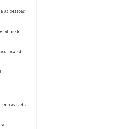
na as pessoas
de tal modo
 acusação de
obre
 mesmo avisado
ra.