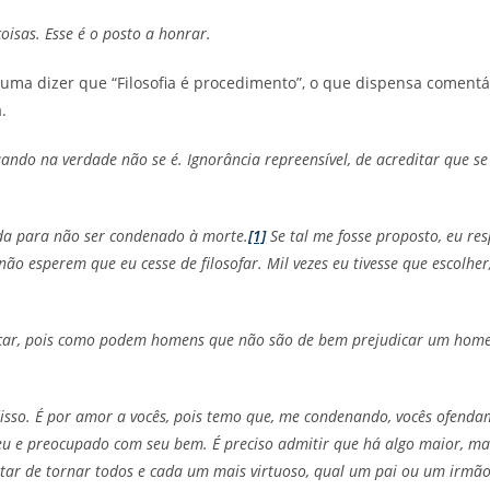
oisas. Esse é o posto a honrar.
uma dizer que “Filosofia é procedimento”, o que dispensa comentá
.
uando na verdade não se é. Ignorância repreensível, de acreditar que s
ida para não ser condenado à morte.
[1]
Se tal me fosse proposto, eu re
ão esperem que eu cesse de filosofar. Mil vezes eu tivesse que escolher,
car, pois como podem homens que não são de bem prejudicar um hom
disso. É por amor a vocês, pois temo que, me condenando, vocês ofend
e eu e preocupado com seu bem. É preciso admitir que há algo maior, ma
tar de tornar todos e cada um mais virtuoso, qual um pai ou um irmão