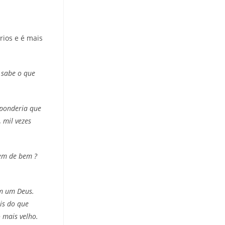
rios e é mais
e sabe o que
sponderia que
 mil vezes
em de bem ?
am um Deus.
is do que
 mais velho.