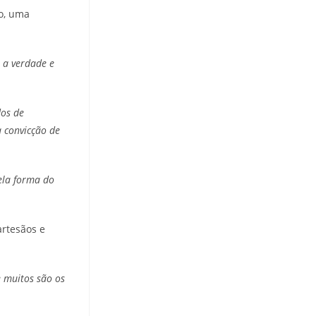
o, uma
 a verdade e
dos de
a convicção de
ela forma do
artesãos e
e muitos são os