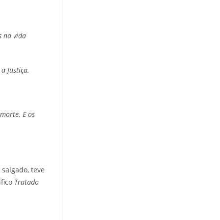
 na vida
ä Justiça.
morte. E os
 salgado, teve
ifico
Tratado