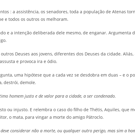
ntos : a assistência, os senadores, toda a população de Atenas tor
pe e todos os outros os melhoram.
nado e a intenção deliberada dele mesmo, de enganar. Argumenta 
igo.
outros Deuses aos jovens, diferentes dos Deuses da cidade. Aliás,
ssusta e provoca ira e ódio.
gunta, uma hipótese que a cada vez se desdobra em duas – e o p
, destrói, demole.
timo homem justo e de valor para a cidade, a ser condenado.
to ou injusto. E relembra o caso do filho de Thétis, Aquiles, que
itor, o mata, para vingar a morte do amigo Pátroclo.
eve considerar não a morte, ou qualquer outro perigo, mas sim a hon