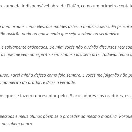
 resumo da indispensável obra de Platão, como um primeiro contat
 bom orador como eles, nos moldes deles, à maneira deles. Eu procuro
 não ouvirão nada ou quase nada que seja verdade ou verdadeiro.
os e sabiamente ordenados. De mim vocês não ouvirão discursos rechea
ras que me vêm ao espírito, sem elaborá-las, sem arte. Todavia, tenho 
rso. Farei minha defesa como falo sempre. E vocês me julgarão não p
o ao mérito do orador, é dizer a verdade.
s que se fazem representar pelos 3 acusadores : os oradores, os 
 as pessoas e meus alunos põem-se a proceder da mesma maneira. Porqu
, ou sabem pouco.