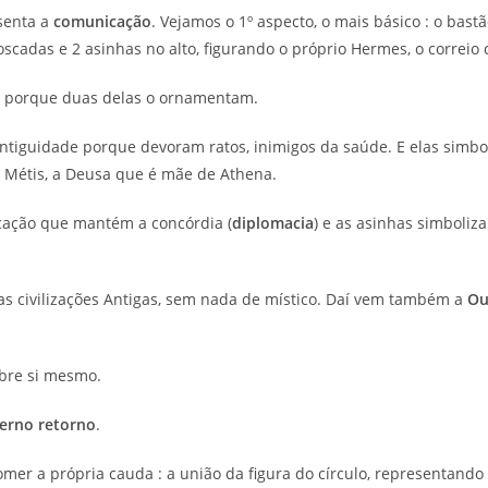
senta a
comunicação
. Vejamos o 1º aspecto, o mais básico : o bastã
oscadas e 2 asinhas no alto, figurando o próprio Hermes, o correio 
is porque duas delas o ornamentam.
tiguidade porque devoram ratos, inimigos da saúde. E elas simb
m Métis, a Deusa que é mãe de Athena.
ação que mantém a concórdia (
diplomacia
) e as asinhas simboliz
s civilizações Antigas, sem nada de místico. Daí vem também a
Ou
obre si mesmo.
erno retorno
.
comer a própria cauda : a união da figura do círculo, representand