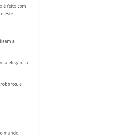
o é feito com
celeste.
olizam
a
am a elegância
roboros
, a
o o mundo