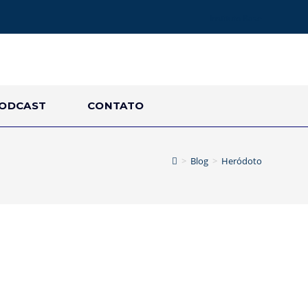
Instituto Base
ODCAST
CONTATO
>
Blog
>
Heródoto