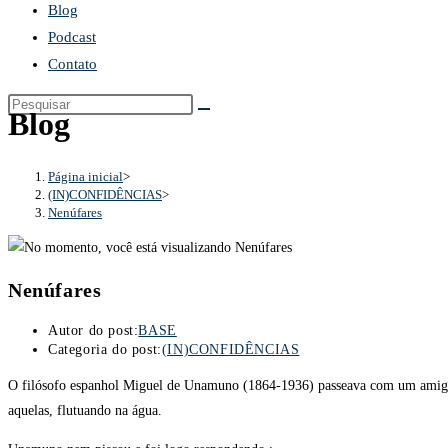
Blog
Podcast
Contato
Blog
Página inicial
>
(IN)CONFIDÊNCIAS
>
Nenúfares
Nenúfares
Autor do post:
BASE
Categoria do post:
(IN)CONFIDÊNCIAS
O filósofo espanhol Miguel de Unamuno (1864-1936) passeava com um amigo,
aquelas, flutuando na água.