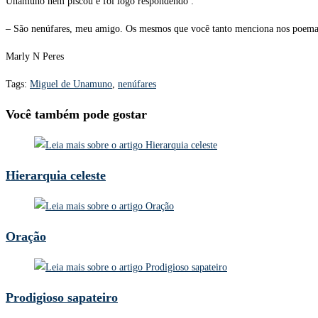
Unamuno nem piscou e foi logo respondendo :
– São nenúfares, meu amigo. Os mesmos que você tanto menciona nos poemas
Marly N Peres
Tags
:
Miguel de Unamuno
,
nenúfares
Você também pode gostar
Hierarquia celeste
Oração
Prodigioso sapateiro